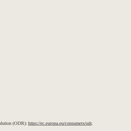
solution (ODR):
https://ec.europa.eu/consumers/odr
.