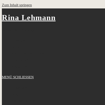
Zum Inhalt springen
Rina Lehmann
Website-Menü anzeigen
HOMEPAGE
BLOG
KNITTING PATTERNS
YOUTUBE
ABOUT ME
MENÜ
SCHLIESSEN
Homepage
Blog
Knitting Patterns